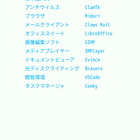
アンチウイルス			ClamTk		
ブラウザ				Midori		
メールクライアント		Claws Mail	
オフィススイート		LibreOffice	
画像編集ソフト			GIMP		
メディアプレイヤー		SMPlayer	
ドキュメントビューア	Evince		
光ディスクライティング	Brasero		
開発環境				VSCode		
タスクマネージャ		Conky		