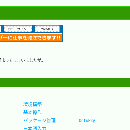
ンが固まってしまいましたが。

環境構築							
基本操作							
パッケージ管理			OctoPkg		
日本語入力							