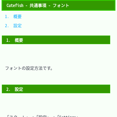
Cutefish - 共通事項 - フォント
1.　概要	
2.　設定	
1.　概要
　フォントの設定方法です。

2.　設定