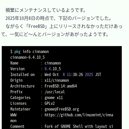
　頻繁にメンテナンスしているようです。

　2025年10月8日の時点で、下記のバージョンでした。

　ながらく「FreeBSD」上にリリースされなかっただけあっ
て、一気にど～んとバージョンがあがったようです。

$ 
pkg
 info cinnamon

cinnamon-6.4.10_5

Name           
:
 cinnamon

Version        
:
6.4
.10_5

Installed on   
:
 Wed Oct  
8
11
:38:26 
2025
 JST

Origin         
:
 x11/cinnamon

Architecture   
:
 FreeBSD:14:amd64

Prefix         
:
 /usr/local

Categories     
:
 gnome x11

Licenses       
:
 GPLv2

Maintainer     
:
 gnome@FreeBSD.org

WWW            
:
 https://github.com/linuxmint/cinna
mon

Comment        
:
 Fork of GNOME Shell with layout si