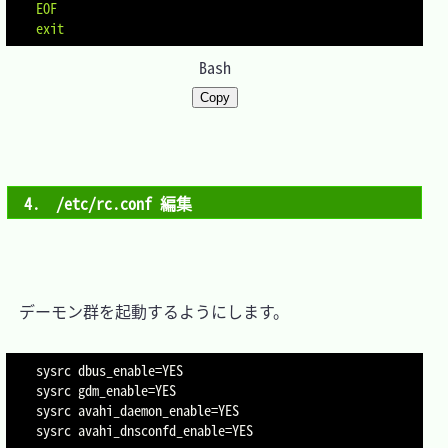
EOF
exit
Bash
Copy
4.　/etc/rc.conf 編集
　デーモン群を起動するようにします。

sysrc 
dbus_enable
=
YES

sysrc 
gdm_enable
=
YES

sysrc 
avahi_daemon_enable
=
YES

sysrc 
avahi_dnsconfd_enable
=