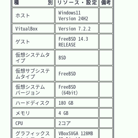
種 別
リソース・設定
備考
Windows11
ホスト
Version 24H2
VitualBox
Version 7.2.2
FreeBSD 14.3
ゲスト
RELEASE
仮想システムタ
BSD
イプ
仮想サブシステ
FreeBSD
ムタイプ
仮想システム
FreeBSD
バージョン
（64bit）
ハードディスク
180 GB
メモリ
4 GB
CPU
2コア
グラフィックス
VBoxSVGA 128MB