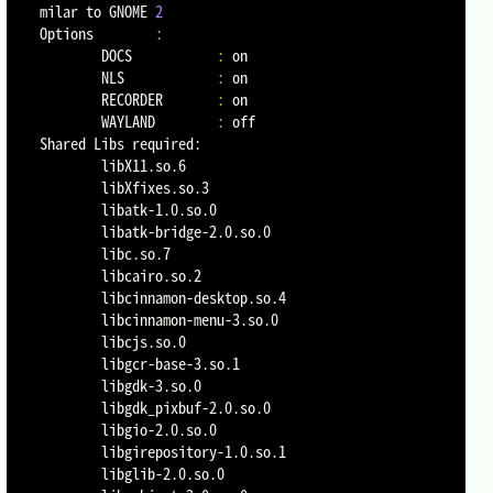
milar to GNOME 
2
Options        
:
        DOCS           
:
 on

        NLS            
:
 on

        RECORDER       
:
 on

        WAYLAND        
:
 off

Shared Libs required:

        libX11.so.6

        libXfixes.so.3

        libatk-1.0.so.0

        libatk-bridge-2.0.so.0

        libc.so.7

        libcairo.so.2

        libcinnamon-desktop.so.4

        libcinnamon-menu-3.so.0

        libcjs.so.0

        libgcr-base-3.so.1

        libgdk-3.so.0

        libgdk_pixbuf-2.0.so.0

        libgio-2.0.so.0

        libgirepository-1.0.so.1

        libglib-2.0.so.0
