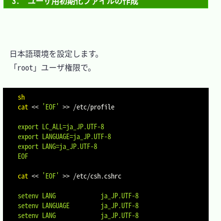
3.　ユーザ用初期化ファイルの作成
　日本語環境を設定します。

　「root」ユーザ権限で。

sh
cat
<<
'EOF'
>>
 /etc/profile
export LC_ALL=ja_JP.UTF-8

export LANGUAGE=ja_JP.UTF-8

export LANG=ja_JP.UTF-8

EOF
cat
<<
'EOF'
>>
 /etc/csh.cshrc
setenv LANG             ja_JP.UTF-8

setenv LANGUAGE         ja_JP.UTF-8

setenv LANG             ja_JP.UTF-8
