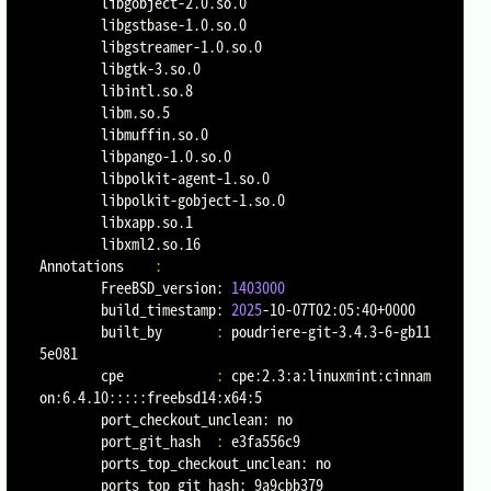
        libgobject-2.0.so.0

        libgstbase-1.0.so.0

        libgstreamer-1.0.so.0

        libgtk-3.so.0

        libintl.so.8

        libm.so.5

        libmuffin.so.0

        libpango-1.0.so.0

        libpolkit-agent-1.so.0

        libpolkit-gobject-1.so.0

        libxapp.so.1

        libxml2.so.16

Annotations    
:
        FreeBSD_version: 
1403000
        build_timestamp: 
2025
-10-07T02:05:40+0000

        built_by       
:
 poudriere-git-3.4.3-6-gb11
5e081

        cpe            
:
 cpe:2.3:a:linuxmint:cinnam
on:6.4.10:::::freebsd14:x64:5

        port_checkout_unclean: no

        port_git_hash  
:
 e3fa556c9

        ports_top_checkout_unclean: no

        ports_top_git_hash: 9a9cbb379
