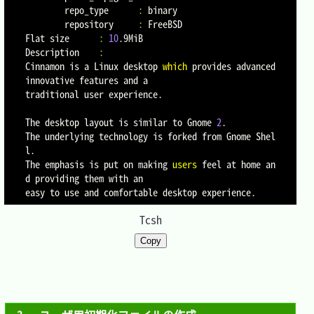
        repo_type      
:
 binary

        repository     
:
 FreeBSD

Flat size      
:
10
.9MiB

Description    
:
Cinnamon is a Linux desktop 
which
 provides advanced 
innovative features and a

traditional user experience.

The desktop layout is similar to Gnome 
2
.

The underlying technology is forked from Gnome Shel
l.

The emphasis is put on making 
users
 feel at home an
d providing them with an

Tcsh
Copy