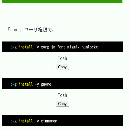
　「root」ユーザ権限で。

pkg
install
-y
Tcsh
Copy
pkg
install
-y
Tcsh
Copy
pkg
install
-y