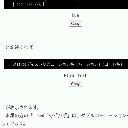
|
 sed 
"s/\"//g"
}
Lua
Copy
　と記述すれば

Plain text
Copy
　が表示されます。

　末尾の方の「| sed "s/\"//g"」は、ダブルコーテーショ
しています。
