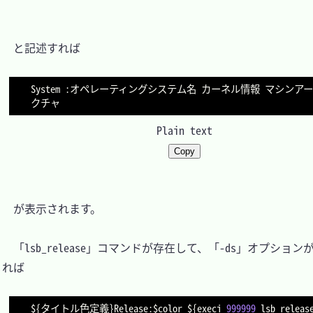
　と記述すれば

System :オペレーティングシステム名 カーネル情報 マシンア
Plain text
Copy
　が表示されます。

　「lsb_release」コマンドが存在して、「-ds」オプショ
れば

$
{
タイトル色定義
}
Release
:
$color $
{
execi 
999999
 lsb_releas