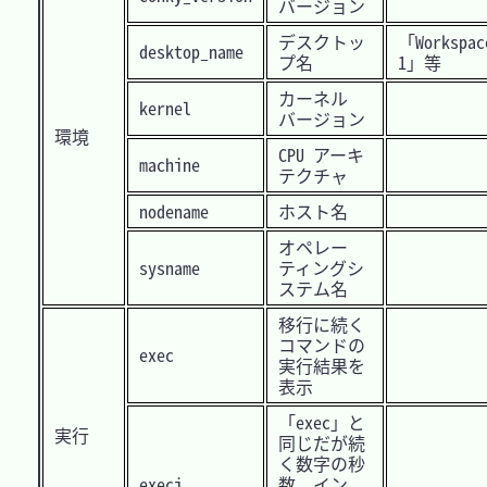
バージョン
デスクトッ
「Workspac
desktop_name
プ名
1」等
カーネル
kernel
バージョン
環境
CPU アーキ
machine
テクチャ
nodename
ホスト名
オペレー
sysname
ティングシ
ステム名
移行に続く
コマンドの
exec
実行結果を
表示
「exec」と
実行
同じだが続
く数字の秒
execi
数、イン