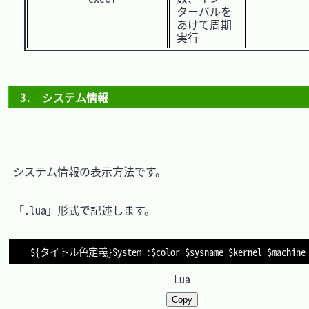
ターバルを
あけて周期
実行
3.　システム情報
　システム情報の表示方法です。

　「.lua」形式で記述します。

$
{
タイトル色定義
}
System 
:
Lua
Copy