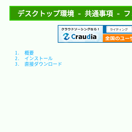
デスクトップ環境 - 共通事項 - フォン
1.　概要				
2.　インストール		
3.　直接ダウンロード	