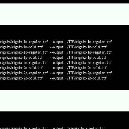
migmix/migmix-1m-regular.ttf 
--output
migmix/migmix-1m-bold.ttf    
--output
migmix/migmix-1p-regular.ttf 
--output
migmix/migmix-1p-bold.ttf    
--output
migmix/migmix-2m-regular.ttf 
--output
migmix/migmix-2m-bold.ttf    
--output
migmix/migmix-2p-regular.ttf 
--output
migmix/migmix-2p-bold.ttf    
--output
 ./TTF/migmix-2p-bold.ttf

migmix/migmix-1m-regular.ttf 
--output