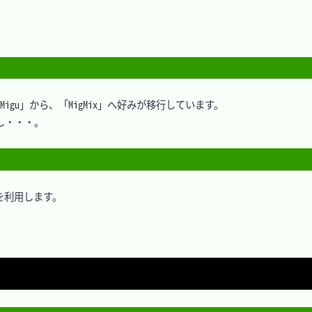
igu」から、「MigMix」へ好みが移行しています。

し・・・。

利用します。
