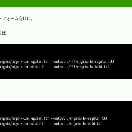
トフォーム向けに。

らば。

migmix/migmix-1m-regular.ttf 
--output
migmix/migmix-1m-bold.ttf    
--output
 ./TTF/migmix-1m-bold.ttf

migmix/migmix-1m-regular.ttf 
--output
migmix/migmix-1m-bold.ttf    
--output
 ./migmix-1m-bold.ttf
