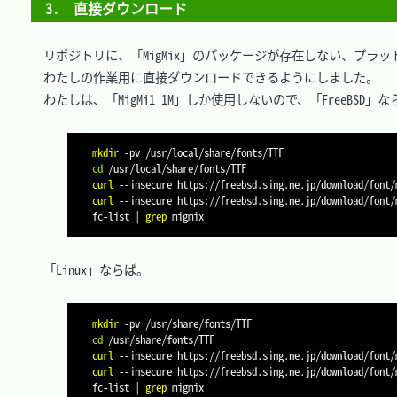
3.　直接ダウンロード
　リポジトリに、「MigMix」のパッケージが存在しない、プラッ
　わたしの作業用に直接ダウンロードできるようにしました。

　わたしは、「MigMi1 1M」しか使用しないので、「FreeBSD」な
mkdir
-pv
cd
curl
--insecure
 https://freebsd.sing.ne.jp/download/font/
curl
--insecure
 https://freebsd.sing.ne.jp/download/font/
fc-list 
|
grep
　「Linux」ならば。

mkdir
-pv
cd
curl
--insecure
 https://freebsd.sing.ne.jp/download/font/
curl
--insecure
 https://freebsd.sing.ne.jp/download/font/
fc-list 
|
grep