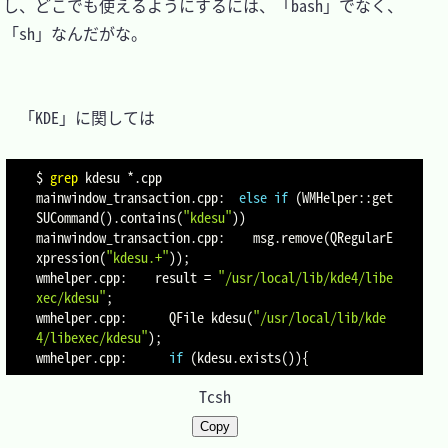
し、どこでも使えるようにするには、「bash」でなく、
「sh」なんだがな。

　「KDE」に関しては

$ 
grep
 kdesu *.cpp

mainwindow_transaction.cpp:  
else
if
(
WMHelper::get
SUCommand
(
)
.contains
(
"kdesu"
))
mainwindow_transaction.cpp:    msg.remove
(
QRegularE
xpression
(
"kdesu.+"
))
;
wmhelper.cpp:    result 
=
"/usr/local/lib/kde4/libe
xec/kdesu"
;
wmhelper.cpp:      QFile kdesu
(
"/usr/local/lib/kde
4/libexec/kdesu"
)
;
wmhelper.cpp:      
if
(
kdesu.exists
(
))
{
Tcsh
Copy