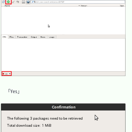
　「Yes」
