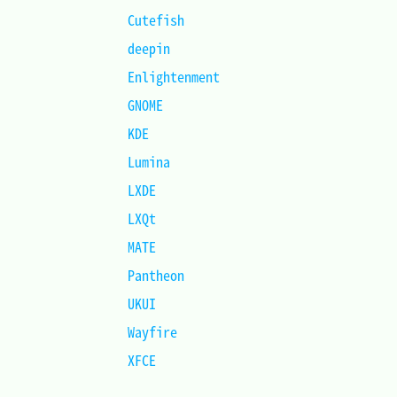
Cutefish			
deepin				
Enlightenment		
GNOME				
KDE					
Lumina				
LXDE				
LXQt				
MATE				
Pantheon			
UKUI				
Wayfire				
XFCE				