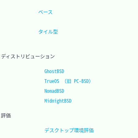
ベース					 
タイル型				 
ディストリビューション		
GhostBSD			
TrueOS （旧 PC-BSD）
NomadBSD			
MidnightBSD			
評価						
デスクトップ環境評価