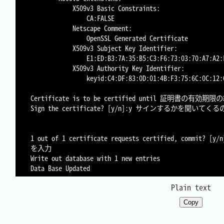
            X509v3 Basic Constraints:

                CA:FALSE

            Netscape Comment:

                OpenSSL Generated Certificate

            X509v3 Subject Key Identifier:

                E1:ED:B3:7A:35:B5:C3:F6:73:03:70:A7:A2:F6:42:CD:15:4C:43:4F

            X509v3 Authority Key Identifier:

                keyid:C4:DF:83:0D:01:4B:F3:75:6C:0C:12:0F:19:E2:B2:D2:36:93:60:73

Certificate is to be certified until 証明書の有効期限
Sign the certificate? [y/n]:y サインするかを聞いて
1 out of 1 certificate requests certified, co
を入力

Write out database with 1 new entries

Plain text
Copy