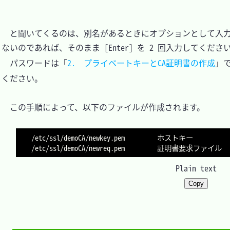
　と聞いてくるのは、別名があるときにオプションとして入
ないのであれば、そのまま [Enter] を 2 回入力してください
　パスワードは「
2.　プライベートキーとCA証明書の作成
」
ください。

　この手順によって、以下のファイルが作成されます。

/etc/ssl/demoCA/newkey.pem         ホストキー

Plain text
Copy