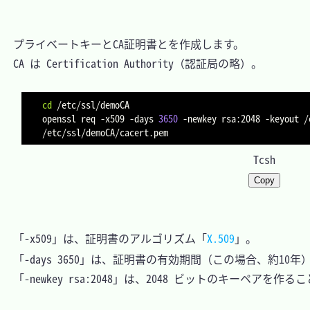
　プライベートキーとCA証明書とを作成します。

　CA は Certification Authority（認証局の略）。

cd
 /etc/ssl/demoCA

openssl req 
-x509
-days
3650
-newkey
 rsa:2048 
-keyout
 /
Tcsh
Copy
　「-x509」は、証明書のアルゴリズム「
X.509
」。

　「-days 3650」は、証明書の有効期間（この場合、約10年）
　「-newkey rsa:2048」は、2048 ビットのキーペアを作