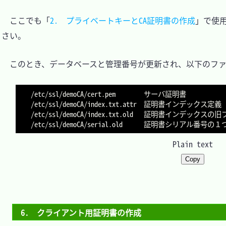
　ここでも「
2.　プライベートキーとCA証明書の作成
」で使
さい。

　このとき、データベースと管理番号が更新され、以下のファ
/etc/ssl/demoCA/cert.pem		サーバ証明書

/etc/ssl/demoCA/index.txt.attr	証明書インデックス定義

/etc/ssl/demoCA/index.txt.old	証明書インデックスの旧ファイル

Plain text
Copy
6.　クライアント用証明書の作成