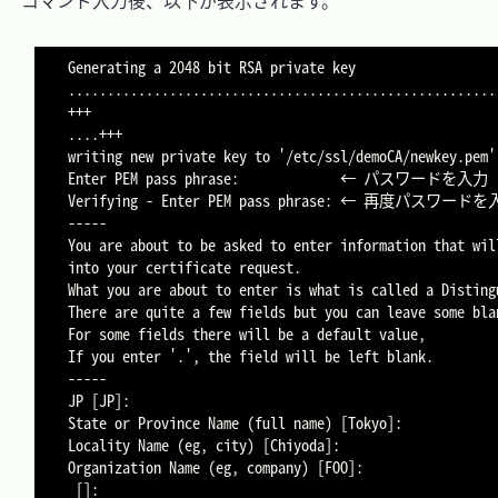
　コマンド入力後、以下が表示されます。

Generating a 2048 bit RSA private key

.......................................................
+++

....+++

writing new private key to '/etc/ssl/demoCA/newkey.pem'

Enter PEM pass phrase:             ← パスワードを入力

Verifying - Enter PEM pass phrase: ← 再度パスワードを
-----

You are about to be asked to enter information that will
into your certificate request.

What you are about to enter is what is called a Disting
There are quite a few fields but you can leave some blan
For some fields there will be a default value,

If you enter '.', the field will be left blank.

-----

JP [JP]:                                    				← 国名

State or Province Name (full name) [Tokyo]: 				← 都道府県名

Locality Name (eg, city) [Chiyoda]:         				← 市町村名

Organization Name (eg, company) [FOO]:      				← 会社名・団体名

 []:                                        				← 部署名
