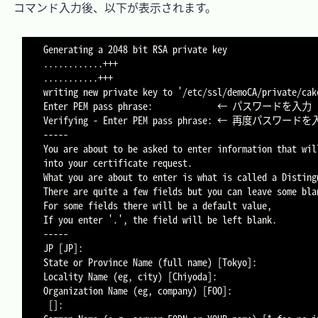
　コマンド入力後、以下が表示されます。

Generating a 2048 bit RSA private key

............+++

...........+++

writing new private key to '/etc/ssl/demoCA/private/cake
Enter PEM pass phrase:             ← パスワードを入力

Verifying - Enter PEM pass phrase: ← 再度パスワードを
-----

You are about to be asked to enter information that will
into your certificate request.

What you are about to enter is what is called a Disting
There are quite a few fields but you can leave some blan
For some fields there will be a default value,

If you enter '.', the field will be left blank.

-----

JP [JP]:                                    				← 国名

State or Province Name (full name) [Tokyo]: 				← 都道府県名

Locality Name (eg, city) [Chiyoda]:         				← 市町村名

Organization Name (eg, company) [FOO]:      				← 会社名・団体名

 []:                                        				← 部署名
