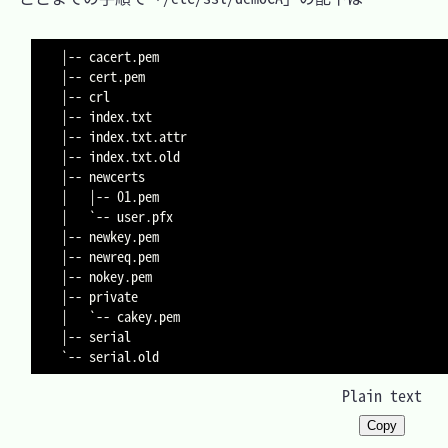
|-- cacert.pem

|-- cert.pem

|-- crl

|-- index.txt

|-- index.txt.attr

|-- index.txt.old

|-- newcerts

|   |-- 01.pem

|   `-- user.pfx

|-- newkey.pem

|-- newreq.pem

|-- nokey.pem

|-- private

|   `-- cakey.pem

|-- serial

Plain text
Copy