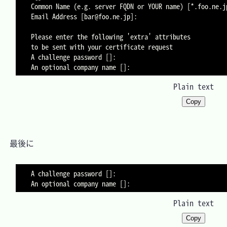
Common Name (e.g. server FQDN or YOUR name) [*.foo.ne.jp]:	← ドメ
Email Address [bar@foo.ne.jp]:								← サーバ管理者のメールアドレス

Please enter the following 'extra' attributes

to be sent with your certificate request

A challenge password []:

Plain text
Copy
　最後に

A challenge password []:

Plain text
Copy