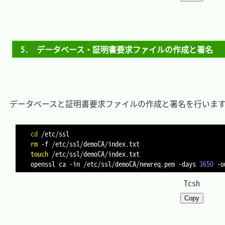
5.　データベース・証明書要求ファイルの作成と署名
　データベースと証明書要求ファイルの作成と署名を行います
cd
rm
-f
touch
 /etc/ssl/demoCA/index.txt

openssl ca 
-in
 /etc/ssl/demoCA/newreq.pem 
-days
3650
-o
Tcsh
Copy