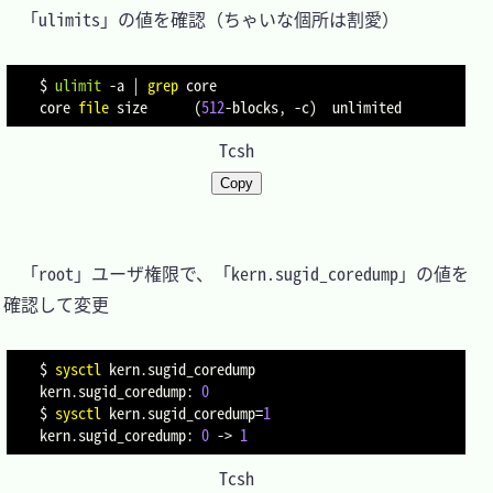
　「ulimits」の値を確認（ちゃいな個所は割愛）

$ 
ulimit
-a
|
grep
 core

core 
file
 size      
(
512
-blocks, -c
)
Tcsh
Copy
　「root」ユーザ権限で、「kern.sugid_coredump」の値を
確認して変更

$ 
sysctl
 kern.sugid_coredump

kern.sugid_coredump: 
0
$ 
sysctl
kern.sugid_coredump
=
1
kern.sugid_coredump: 
0
 -
>
1
Tcsh