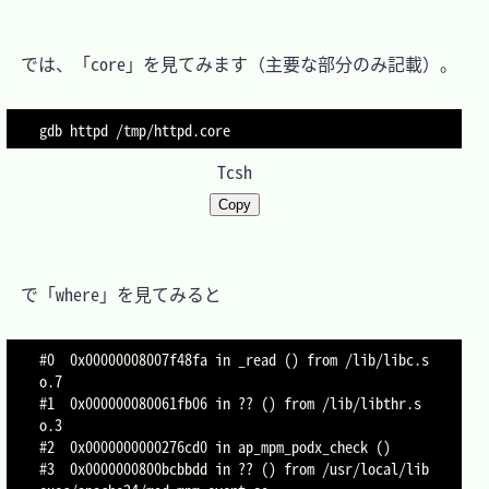
　では、「core」を見てみます（主要な部分のみ記載）。

Tcsh
Copy
　で「where」を見てみると

#0  0x00000008007f48fa in _read () from /lib/libc.s
o.7

#1  0x000000080061fb06 in ?? () from /lib/libthr.s
o.3

#2  0x0000000000276cd0 in ap_mpm_podx_check ()

#3  0x0000000800bcbbdd in ?? () from /usr/local/lib