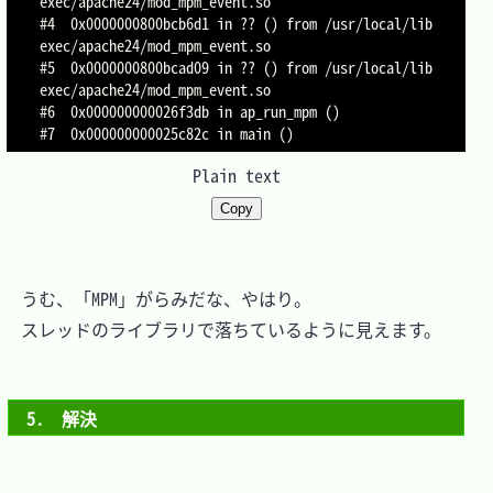
exec/apache24/mod_mpm_event.so

#4  0x0000000800bcb6d1 in ?? () from /usr/local/lib
exec/apache24/mod_mpm_event.so

#5  0x0000000800bcad09 in ?? () from /usr/local/lib
exec/apache24/mod_mpm_event.so

#6  0x000000000026f3db in ap_run_mpm ()

Plain text
Copy
　うむ、「MPM」がらみだな、やはり。

　スレッドのライブラリで落ちているように見えます。

5.　解決