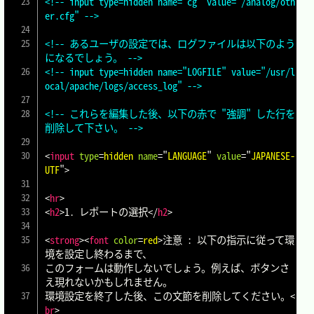
<!-- input type=hidden name="cg" value="/analog/oth
er.cfg" -->
<!-- あるユーザの設定では、ログファイルは以下のよう
になるでしょう。 -->
<!-- input type=hidden name="LOGFILE" value="/usr/l
ocal/apache/logs/access_log" -->
<!-- これらを編集した後、以下の赤で "強調" した行を
削除して下さい。 -->
<
input
type
=
hidden
name
=
"
LANGUAGE
"
value
=
"
JAPANESE-
UTF
"
>
<
hr
>
<
h2
>
1. レポートの選択
</
h2
>
<
strong
>
<
font
color
=
red
>
注意 : 以下の指示に従って環
境を設定し終わるまで、

このフォームは動作しないでしょう。例えば、ボタンさ
え現れないかもしれません。

環境設定を終了した後、この文節を削除してください。
<
br
>