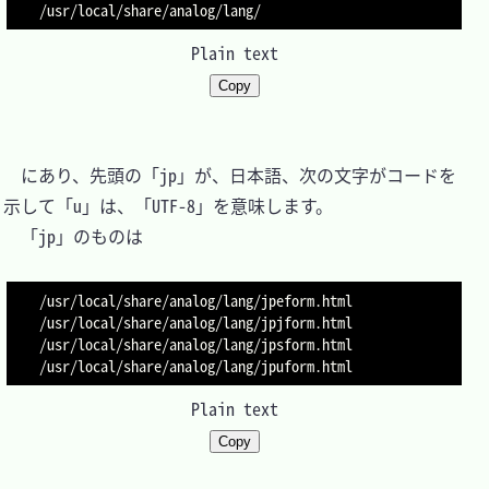
Plain text
Copy
　にあり、先頭の「jp」が、日本語、次の文字がコードを
示して「u」は、「UTF-8」を意味します。

　「jp」のものは

/usr/local/share/analog/lang/jpeform.html

/usr/local/share/analog/lang/jpjform.html

/usr/local/share/analog/lang/jpsform.html

Plain text
Copy