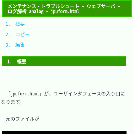
メンテナンス・トラブルシュート - ウェブサーバ -
ログ解析 analog - jpuform.html
1.　概要	
2.　コピー
3.　編集	
1.　概要
　「jpuform.html」が、ユーザインタフェースの入り口に
なります。

　元のファイルが
