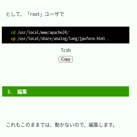
　として、「root」ユーザで

cd
cp
 /usr/local/share/analog/lang/jpuform.html 
.
Tcsh
Copy
3.　編集
　これもこのままでは、動かないので、編集します。
