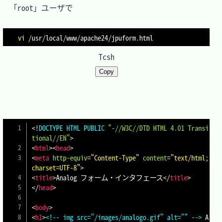
　「root」ユーザで

vi
Tcsh
Copy
<!
DOCTYPE
HTML
PUBLIC
"-//W3C//DTD HTML 4.01 Transi
tional//EN"
>
<
html
>
<
head
>
<
meta
http-equiv
=
"
Content-Type
"
content
=
"
text/html; 
charset=UTF-8
"
>
<
title
>
Analog フォーム・インタフェース
</
title
>
</
head
>
<
body
>
<
h1
>
<!-- img src="/images/analogo.gif" alt="" -->
 A