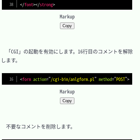
</
font
>
</
strong
>
Markup
Copy
　「CGI」の起動を有効にします。16行目のコメントを解除
します。

<
form
action
=
"
/cgi-bin/anlgform.pl
"
method
=
"
POST
"
>
Markup
Copy
　不要なコメントを削除します。
